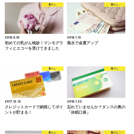
暮らし
暮らし
2018.8.18
2018.1.15
初めての乳がん検診！マンモグラ
風水で金運アップ
フィとエコーを受けてきました
暮らし
暮らし
2017.12.12
2018.1.22
クレジットカードで納税してポイ
忘れていませんか？タンスの奥の
ントが貯まる！
「休眠口座」
暮らし
暮らし