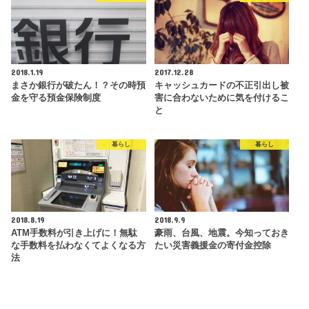
2018.1.19
2017.12.28
まさか銀行が破たん！？その時預
キャッシュカードの不正引出し被
金を守る預金保険制度
害に合わないために気を付けるこ
と
暮らし
暮らし
2018.8.19
2018.9.9
ATM手数料が引き上げに！無駄
豪雨、台風、地震。今知っておき
な手数料を払わなくてよくなる方
たい災害義援金の寄付金控除
法