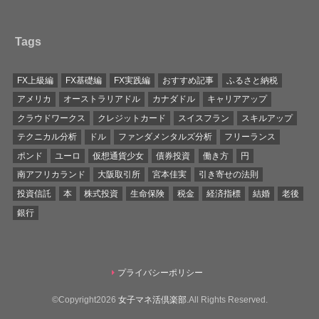
Tags
FX上級編
FX基礎編
FX実践編
おすすめ記事
ふるさと納税
アメリカ
オーストラリアドル
カナダドル
キャリアアップ
クラウドワークス
クレジットカード
スイスフラン
スキルアップ
テクニカル分析
ドル
ファンダメンタルズ分析
フリーランス
ポンド
ユーロ
仮想通貨少女
債券投資
働き方
円
南アフリカランド
大阪取引所
宮本佳実
引き寄せの法則
投資信託
本
株式投資
生命保険
税金
経済指標
結婚
老後
銀行
プライバシーポリシー
©Copyright2026
女子マネ活倶楽部
.All Rights Reserved.