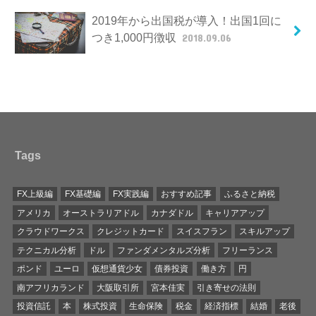
2019年から出国税が導入！出国1回に
つき1,000円徴収
2018.09.06
Tags
FX上級編
FX基礎編
FX実践編
おすすめ記事
ふるさと納税
アメリカ
オーストラリアドル
カナダドル
キャリアアップ
クラウドワークス
クレジットカード
スイスフラン
スキルアップ
テクニカル分析
ドル
ファンダメンタルズ分析
フリーランス
ポンド
ユーロ
仮想通貨少女
債券投資
働き方
円
南アフリカランド
大阪取引所
宮本佳実
引き寄せの法則
投資信託
本
株式投資
生命保険
税金
経済指標
結婚
老後