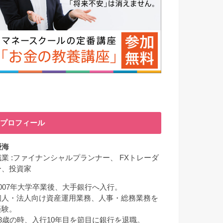
プロフィール
優海
職業 :ファイナンシャルプランナー、 FXトレーダ
ー、投資家
2007年大学卒業後、大手銀行へ入行。
個人・法人向け資産運用業務、人事・総務業務を
経験。
33歳の時、入行10年目を節目に銀行を退職。