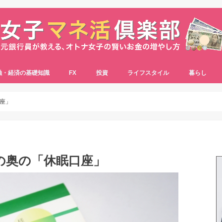
融・経済の基礎知識
FX
投資
ライフスタイル
暮らし
座」
の奥の「休眠口座」