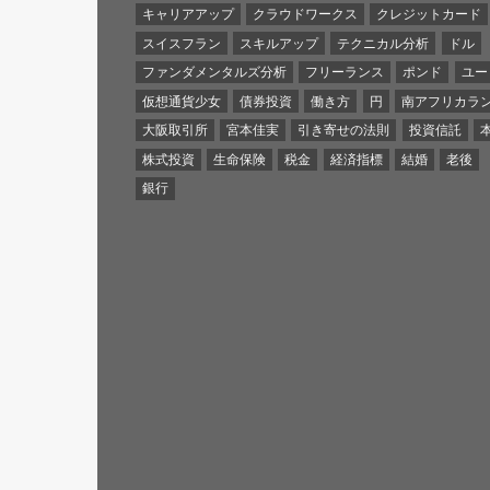
キャリアアップ
クラウドワークス
クレジットカード
スイスフラン
スキルアップ
テクニカル分析
ドル
ファンダメンタルズ分析
フリーランス
ポンド
ユー
仮想通貨少女
債券投資
働き方
円
南アフリカラ
大阪取引所
宮本佳実
引き寄せの法則
投資信託
株式投資
生命保険
税金
経済指標
結婚
老後
銀行