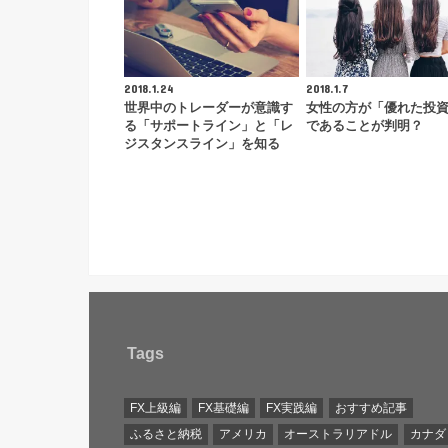
2018.1.24
2018.1.7
世界中のトレーダーが意識す
女性の方が「優れた投
る「サポートライン」と「レ
であることが判明？
ジスタンスライン」を知る
Tags
FX上級編
FX基礎編
FX実践編
おすすめ記事
ふるさと納税
アメリカ
オーストラリアドル
カナダ