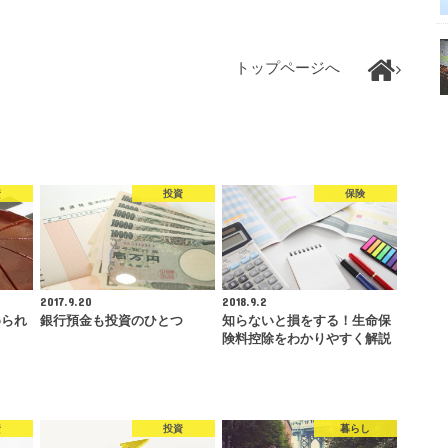
トップページへ
資
投資
保険
2017.9.20
2018.9.2
められ
銀行預金も投資のひとつ
知らないと損をする！生命保
険料控除をわかりやすく解説
資
投資
暮らし