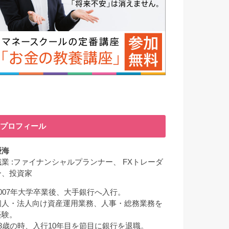
プロフィール
優海
職業 :ファイナンシャルプランナー、 FXトレーダ
ー、投資家
2007年大学卒業後、大手銀行へ入行。
個人・法人向け資産運用業務、人事・総務業務を
経験。
33歳の時、入行10年目を節目に銀行を退職。