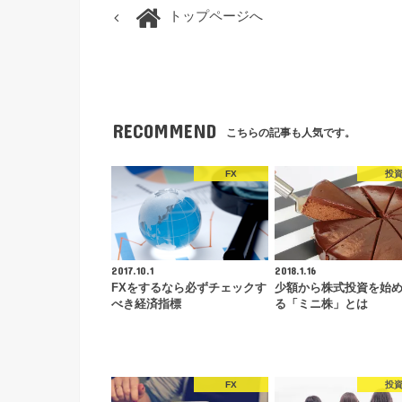
トップページへ
RECOMMEND
こちらの記事も人気です。
FX
投
2017.10.1
2018.1.16
FXをするなら必ずチェックす
少額から株式投資を始
べき経済指標
る「ミニ株」とは
FX
投