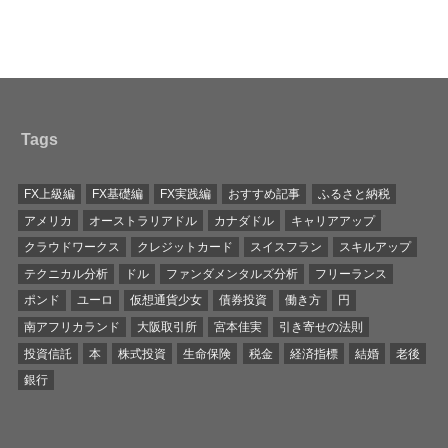
Tags
FX上級編
FX基礎編
FX実践編
おすすめ記事
ふるさと納税
アメリカ
オーストラリアドル
カナダドル
キャリアアップ
クラウドワークス
クレジットカード
スイスフラン
スキルアップ
テクニカル分析
ドル
ファンダメンタルズ分析
フリーランス
ポンド
ユーロ
仮想通貨少女
債券投資
働き方
円
南アフリカランド
大阪取引所
宮本佳実
引き寄せの法則
投資信託
本
株式投資
生命保険
税金
経済指標
結婚
老後
銀行