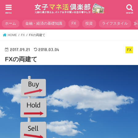
menu
search
ホーム
金融・経済の基礎知識
FX
投資
ライフスタイル
HOME
FX
FXの両建て
2017.09.21
2018.03.04
FX
FXの両建て