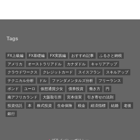
Tags
FX上級編
FX基礎編
FX実践編
おすすめ記事
ふるさと納税
アメリカ
オーストラリアドル
カナダドル
キャリアアップ
クラウドワークス
クレジットカード
スイスフラン
スキルアップ
テクニカル分析
ドル
ファンダメンタルズ分析
フリーランス
ポンド
ユーロ
仮想通貨少女
債券投資
働き方
円
南アフリカランド
大阪取引所
宮本佳実
引き寄せの法則
投資信託
本
株式投資
生命保険
税金
経済指標
結婚
老後
銀行