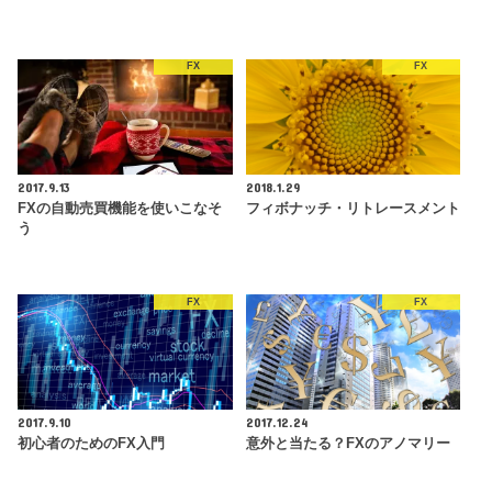
FX
FX
2017.9.13
2018.1.29
FXの自動売買機能を使いこなそ
フィボナッチ・リトレースメント
う
FX
FX
2017.9.10
2017.12.24
初心者のためのFX入門
意外と当たる？FXのアノマリー