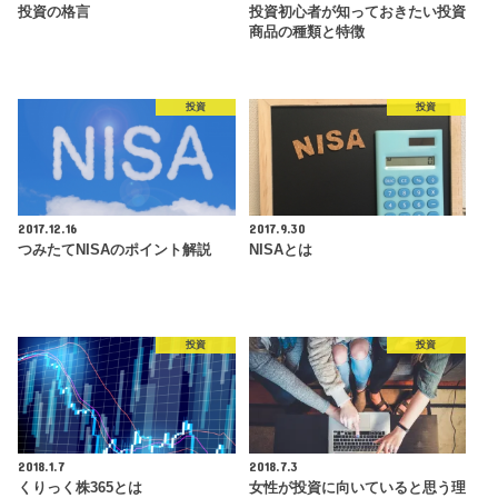
投資の格言
投資初心者が知っておきたい投資
商品の種類と特徴
投資
投資
2017.12.16
2017.9.30
つみたてNISAのポイント解説
NISAとは
投資
投資
2018.1.7
2018.7.3
くりっく株365とは
女性が投資に向いていると思う理