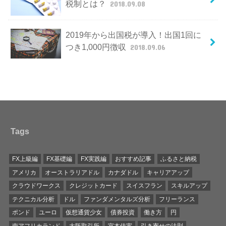
税制とは？
2018.09.08
2019年から出国税が導入！出国1回に
つき1,000円徴収
2018.09.06
Tags
FX上級編
FX基礎編
FX実践編
おすすめ記事
ふるさと納税
アメリカ
オーストラリアドル
カナダドル
キャリアアップ
クラウドワークス
クレジットカード
スイスフラン
スキルアップ
テクニカル分析
ドル
ファンダメンタルズ分析
フリーランス
ポンド
ユーロ
仮想通貨少女
債券投資
働き方
円
南アフリカランド
大阪取引所
宮本佳実
引き寄せの法則