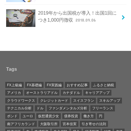
2019年から出国税が導入！出国1回に
つき1,000円徴収
2018.09.06
Tags
FX上級編
FX基礎編
FX実践編
おすすめ記事
ふるさと納税
アメリカ
オーストラリアドル
カナダドル
キャリアアップ
クラウドワークス
クレジットカード
スイスフラン
スキルアップ
テクニカル分析
ドル
ファンダメンタルズ分析
フリーランス
ポンド
ユーロ
仮想通貨少女
債券投資
働き方
円
南アフリカランド
大阪取引所
宮本佳実
引き寄せの法則