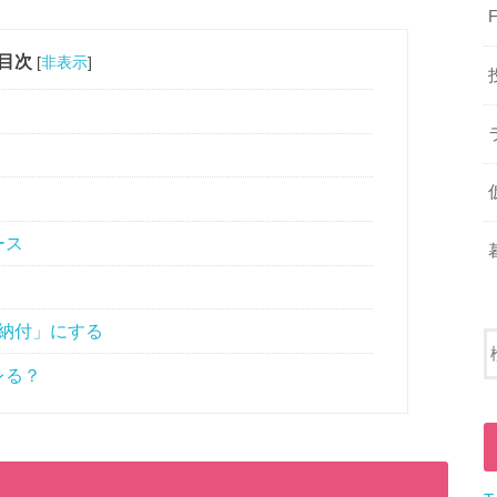
目次
[
非表示
]
ース
納付」にする
レる？