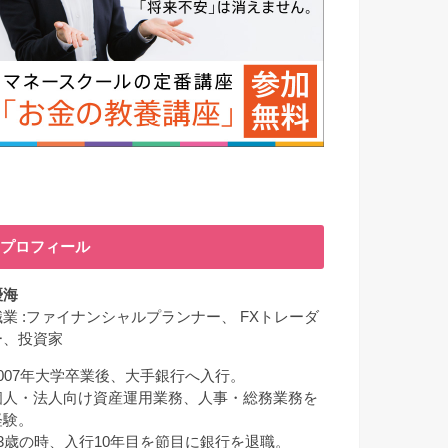
プロフィール
優海
職業 :ファイナンシャルプランナー、 FXトレーダ
ー、投資家
2007年大学卒業後、大手銀行へ入行。
個人・法人向け資産運用業務、人事・総務業務を
経験。
33歳の時、入行10年目を節目に銀行を退職。