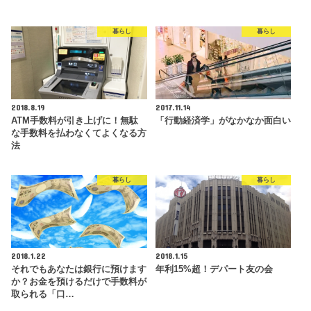
暮らし
暮らし
2018.8.19
2017.11.14
ATM手数料が引き上げに！無駄
「行動経済学」がなかなか面白い
な手数料を払わなくてよくなる方
法
暮らし
暮らし
2018.1.22
2018.1.15
それでもあなたは銀行に預けます
年利15%超！デパート友の会
か？お金を預けるだけで手数料が
取られる「口…