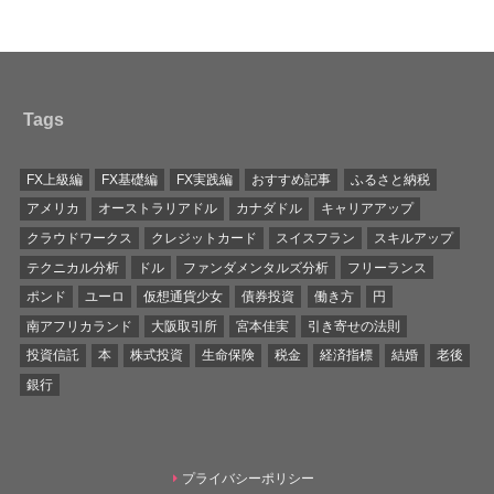
Tags
FX上級編
FX基礎編
FX実践編
おすすめ記事
ふるさと納税
アメリカ
オーストラリアドル
カナダドル
キャリアアップ
クラウドワークス
クレジットカード
スイスフラン
スキルアップ
テクニカル分析
ドル
ファンダメンタルズ分析
フリーランス
ポンド
ユーロ
仮想通貨少女
債券投資
働き方
円
南アフリカランド
大阪取引所
宮本佳実
引き寄せの法則
投資信託
本
株式投資
生命保険
税金
経済指標
結婚
老後
銀行
プライバシーポリシー