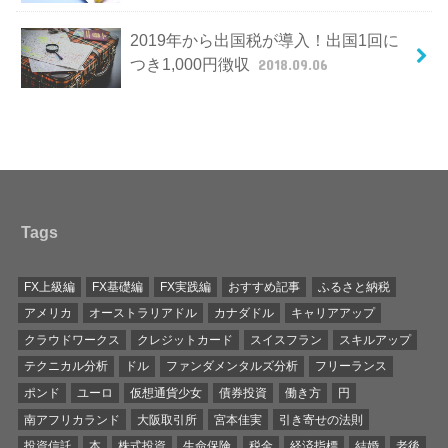
2019年から出国税が導入！出国1回に
つき1,000円徴収
2018.09.06
Tags
FX上級編
FX基礎編
FX実践編
おすすめ記事
ふるさと納税
アメリカ
オーストラリアドル
カナダドル
キャリアアップ
クラウドワークス
クレジットカード
スイスフラン
スキルアップ
テクニカル分析
ドル
ファンダメンタルズ分析
フリーランス
ポンド
ユーロ
仮想通貨少女
債券投資
働き方
円
南アフリカランド
大阪取引所
宮本佳実
引き寄せの法則
投資信託
本
株式投資
生命保険
税金
経済指標
結婚
老後