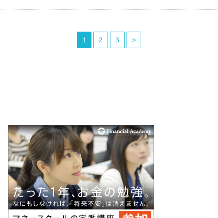
1
2
3
>