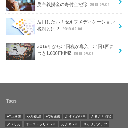
災害義援金の寄付金控除
2018.09.09
活用したい！セルフメディケーション
税制とは？
2018.09.08
2019年から出国税が導入！出国1回に
つき1,000円徴収
2018.09.06
Tags
FX上級編
FX基礎編
FX実践編
おすすめ記事
ふるさと納税
アメリカ
オーストラリアドル
カナダドル
キャリアアップ