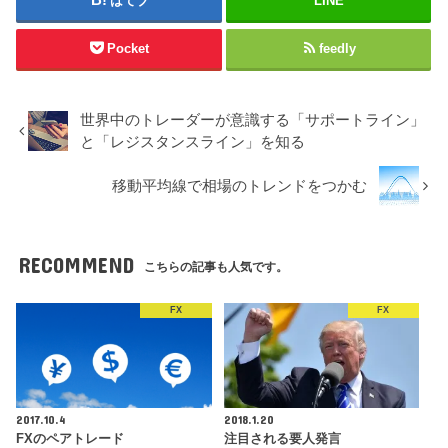
はてブ
LINE
Pocket
feedly
世界中のトレーダーが意識する「サポートライン」
と「レジスタンスライン」を知る
移動平均線で相場のトレンドをつかむ
RECOMMEND
こちらの記事も人気です。
FX
FX
2017.10.4
2018.1.20
FXのペアトレード
注目される要人発言