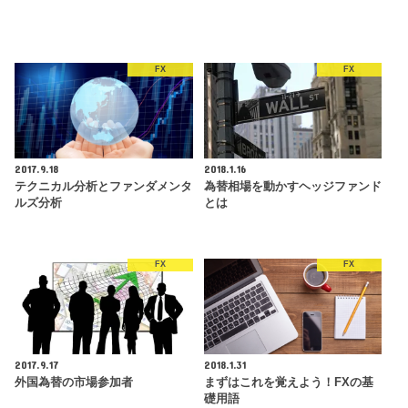
FX
FX
2017.9.18
2018.1.16
テクニカル分析とファンダメンタ
為替相場を動かすヘッジファンド
ルズ分析
とは
FX
FX
2017.9.17
2018.1.31
外国為替の市場参加者
まずはこれを覚えよう！FXの基
礎用語