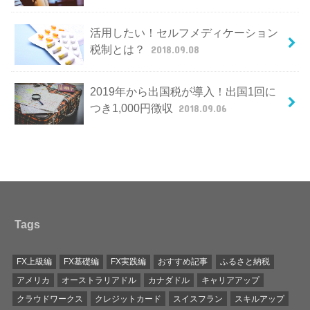
活用したい！セルフメディケーション
税制とは？
2018.09.08
2019年から出国税が導入！出国1回に
つき1,000円徴収
2018.09.06
Tags
FX上級編
FX基礎編
FX実践編
おすすめ記事
ふるさと納税
アメリカ
オーストラリアドル
カナダドル
キャリアアップ
クラウドワークス
クレジットカード
スイスフラン
スキルアップ