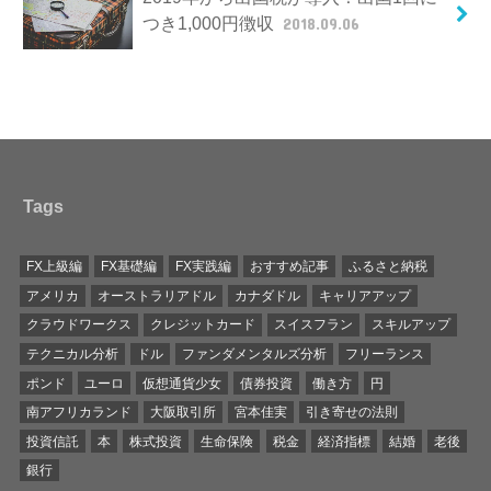
つき1,000円徴収
2018.09.06
Tags
FX上級編
FX基礎編
FX実践編
おすすめ記事
ふるさと納税
アメリカ
オーストラリアドル
カナダドル
キャリアアップ
クラウドワークス
クレジットカード
スイスフラン
スキルアップ
テクニカル分析
ドル
ファンダメンタルズ分析
フリーランス
ポンド
ユーロ
仮想通貨少女
債券投資
働き方
円
南アフリカランド
大阪取引所
宮本佳実
引き寄せの法則
投資信託
本
株式投資
生命保険
税金
経済指標
結婚
老後
銀行