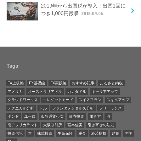
2019年から出国税が導入！出国1回に
つき1,000円徴収
2018.09.06
Tags
FX上級編
FX基礎編
FX実践編
おすすめ記事
ふるさと納税
アメリカ
オーストラリアドル
カナダドル
キャリアアップ
クラウドワークス
クレジットカード
スイスフラン
スキルアップ
テクニカル分析
ドル
ファンダメンタルズ分析
フリーランス
ポンド
ユーロ
仮想通貨少女
債券投資
働き方
円
南アフリカランド
大阪取引所
宮本佳実
引き寄せの法則
投資信託
本
株式投資
生命保険
税金
経済指標
結婚
老後