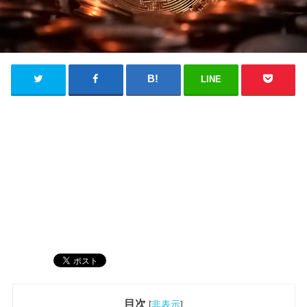
LINE
目次
[
非表示
]