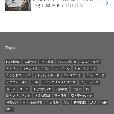
つき1,000円徴収
2018.09.06
Tags
FX上級編
FX基礎編
FX実践編
おすすめ記事
ふるさと納税
アメリカ
オーストラリアドル
カナダドル
キャリアアップ
クラウドワークス
クレジットカード
スイスフラン
スキルアップ
テクニカル分析
ドル
ファンダメンタルズ分析
フリーランス
ポンド
ユーロ
仮想通貨少女
債券投資
働き方
円
南アフリカランド
大阪取引所
宮本佳実
引き寄せの法則
投資信託
本
株式投資
生命保険
税金
経済指標
結婚
老後
銀行