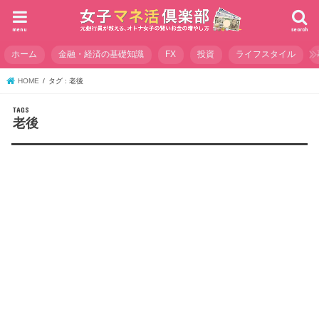
menu
search
ホーム
金融・経済の基礎知識
FX
投資
ライフスタイル
HOME
タグ : 老後
老後