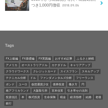
つき1,000円徴収
2018.09.06
Tags
FX上級編
FX基礎編
FX実践編
おすすめ記事
ふるさと納税
アメリカ
オーストラリアドル
カナダドル
キャリアアップ
クラウドワークス
クレジットカード
スイスフラン
スキルアップ
テクニカル分析
ドル
ファンダメンタルズ分析
フリーランス
ポンド
ユーロ
仮想通貨少女
債券投資
働き方
円
南アフリカランド
大阪取引所
宮本佳実
引き寄せの法則
投資信託
本
株式投資
生命保険
税金
経済指標
結婚
老後
銀行